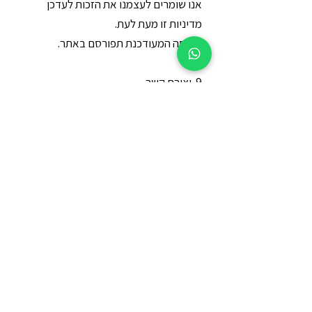
אנו שומרים לעצמנו את הזכות לעדכן
מדיניות זו מעת לעת.
הגרסה המעודכנת תפורסם באתר.
9. יצירת קשר
לכל שאלה או פנייה בנושא פרטיות ניתן
ליצור קשר
הצטרפי לקבוצת עידכונים שקטה על
ריטריטים וסדנאות כתיבה
מתפרסמים בה עידכונים ראשונים עם מחירים מוזלים
לפני פירסום לקהל הרחב
להצטרפות לחצו כאן